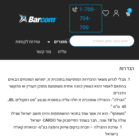
1-700-
0
704-
700
מוצרים
שירות לקוחות
עלינו
צור קשר
הגדרות
מבלי לגרוע משאר ההגדרות המופיעות בתוכנית זו, יפורשו המונחים הבאים
בהתאם לאמור והוא כשאין כוונה אחרת משתמעת מתוכן העניין או מהקשר
הדברים:
"הגרלה"- ההגרלה שתוכנית זו חלה עליה במסגרת מבצע "סט רמקולים JBL
45 מ"מ "
"משתתף"- הוא זה אשר עמד בתנאי ההשתתפות והינו תושב ישראל שגילו
עולה על 18 שנה , חבר בעמוד הפייסבוק של CARDO ישראל
עורכת ההגרלה – חברת ברקום שיווק והפצה בע"מ- יבואנית קארדו
בישראל