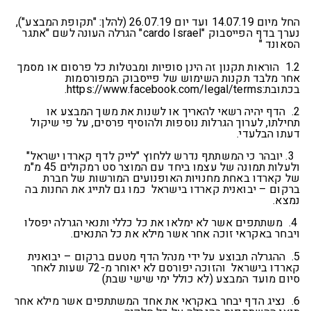
החל מיום 14.07.19 ועד יום 26.07.19 (להלן: "תקופת המבצע"),
נערך בדף הפייסבוק "cardo Israel" הגרלה העונה לשם "אתגר
הסאונד "
1.2 הוראות תקנון זה הינן סופיות ומבטלות כל פרסום או מסמך
אחר מלבד תקנות השימוש של פייסבוק המפורסמות
בכתובת:https://www.facebook.com/legal/terms.
2. הדף יהיה רשאי להאריך או לשנות את משך המבצע או
תחילתו, לערוך הגרלות נוספות ולהוסיף פרסים, על פי שיקול
דעתו הבלעדי.
3. יובהר כי המשתתף נדרש ללחוץ "לייק לדף קארדו ישראל"
ולעלות תמונה של עצמו ביחד עם המוצר סט רמקולים 45 מ"מ
של קארדו באחת מחנויות האופנועים המורשות של חברת
ברקום – יבואנית קארדו בישראל כמו גם לתייג את החנות בה
נמצא.
4. משתתפים אשר לא ימלאו את כל כללי ותנאי הגרלה יפסלו
ויבחר באקראי זוכה אחר אשר מילא את כל התנאים.
5. ההגרלה תבוצע על ידי מנהל הדף מטעם ברקום – יבואנית
קארדו בישראל והזוכה יפורסם לא יאוחר מ-72 שעות לאחר
סיום מועד המבצע (לא כולל ימי שישי שבת)
6. נציג הדף יבחר באקראי את אחד המשתתפים אשר מילא אחר