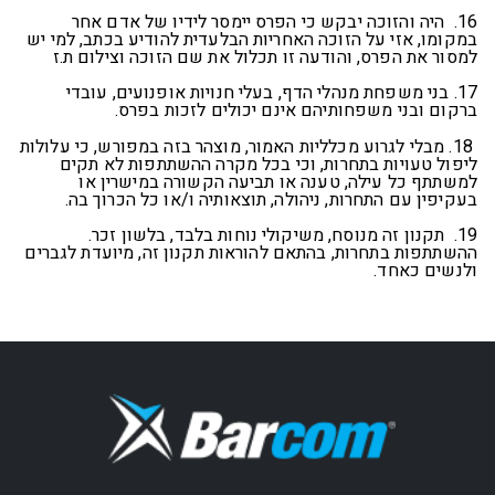
16. היה והזוכה יבקש כי הפרס יימסר לידיו של אדם אחר
במקומו, אזי על הזוכה האחריות הבלעדית להודיע בכתב, למי יש
למסור את הפרס, והודעה זו תכלול את שם הזוכה וצילום ת.ז
17. בני משפחת מנהלי הדף, בעלי חנויות אופנועים, עובדי
ברקום ובני משפחותיהם אינם יכולים לזכות בפרס.
18. מבלי לגרוע מכלליות האמור, מוצהר בזה במפורש, כי עלולות
ליפול טעויות בתחרות, וכי בכל מקרה ההשתתפות לא תקים
למשתתף כל עילה, טענה או תביעה הקשורה במישרין או
בעקיפין עם התחרות, ניהולה, תוצאותיה ו/או כל הכרוך בה.
19. תקנון זה מנוסח, משיקולי נוחות בלבד, בלשון זכר.
ההשתתפות בתחרות, בהתאם להוראות תקנון זה, מיועדת לגברים
ולנשים כאחד.