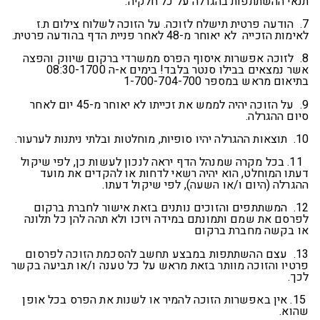
תנאי ההשתתפות בהגרלה על כל חלקיה.
7. הודעה פרטית תישלח לזוכה. על הזוכה לשלוח צילום ת.ז
לאימות הזכייה לא יאוחר מ-48 לאחר פניית הדף בהודעה פרטית.
8. לזוכה אפשרות איסוף הפרס ממשרדי ברקום שיווק והפצה
אשר נמצאים בבילו סנטר בלבד! בימים א-ה 08:30-1700
בתיאום מראש במספר 1-700-704-700
9. על הזוכה יהיה לממש את זכייתו לא יאוחר מ-45 יום לאחר
סיום ההגרלה.
10. תוצאות ההגרלה יהיו סופיות, מוחלטות ובלתי ניתנות לערעור.
11. בכל מקרה שמנהל הדף יראה לנכון לעשות כן, לפי שיקול
דעתו המוחלט, הוא יהיה רשאי לדחות או להקדים את מועד
ההגרלה (היום ו/או השעה), לפי שיקול דעתו.
12. המשתתפים והזוכים נותנים בזאת אישור לחברת ברקום
לפרסם את שמם ותמונתם במידה ויזכו ולא תהה להן כל תלונה
או בקשה מחברת ברקום
13. עצם ההשתתפות במבצע תחשב להסכמת הזוכה לפרסום
פרטיו והזוכה מוותר בזאת מראש על כל טענה ו/או תביעה בקשר
לכך.
15. אין באפשרות הזוכה להמיר או לשנות את הפרס בכל אופן
שהוא.