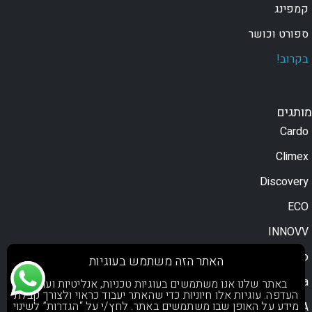
הוספה לסל
הוספה לסל
צפייה במוצר
צפייה במוצר
אוזניית שב"כ In-
אוזניית קונכיה C-
shape
Ear
₪
199
₪
199
האתר הזה משתמש בעוגיות
באתר שלנו אנו משתמשים בעוגיות טכניות, אנליטיות ועוגיות
העדפה. עוגיות אלו חיוניות כדי שהאתר יעבוד כראוי ולצורך קבלת
מידע על האופן שבו משתמשים באתר. לחץ/י על “הגדרות” לשינוי