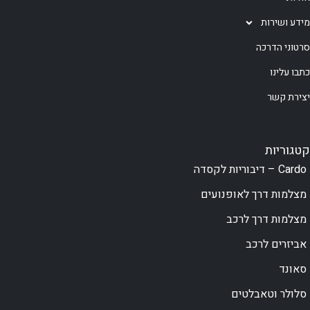
זוג מכשירי קשר
מע"ד מקצועי
מתקדמים
למכשירי קשר
T40
₪
149
₪
600
הוספה לסל
הוספה לסל
צפייה במוצר
צפייה במוצר
סוללה מורחבת
אוזניית שב"כ In-
למכשיר קשר
Ear
DS PX3 BATTERY
₪
199
₪
149