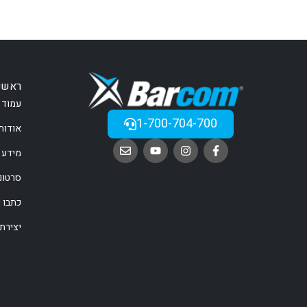
ראשי
עמוד 
1-700-704-700
אודות
מידע 
סרטונ
כתבו ע
יצירת