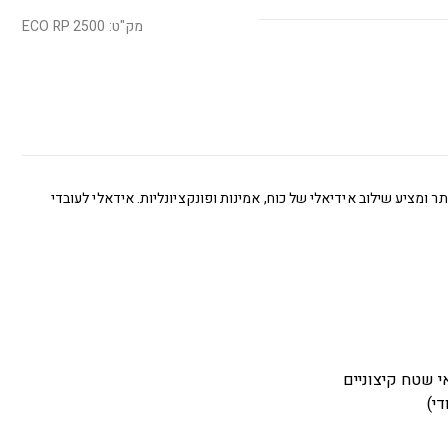
מק"ט: ECO RP 2500
ים הקשים ביותר ומציע שילוב אידיאלי של כוח, אמינות ופונקציונליות. אידאלי לעובדי