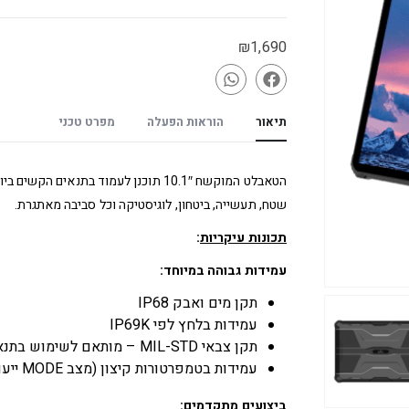
₪
1,690
תיאור
הוראות הפעלה
מפרט טכני
הטאבלט המוקשח 10.1″ תוכנן לעמוד בתנא
שטח, תעשייה, ביטחון, לוגיסטיקה וכל סביבה מאתגרת.
תכונות עיקריות
:
עמידות גבוהה במיוחד:
תקן מים ואבק IP68
עמידות בלחץ לפי IP69K
תקן צבאי MIL-STD – מותאם לשימוש בתנאי שטח קיצוניים
עמידות בטמפרטורות קיצון (מצב MODE ייעודי)
ביצועים מתקדמים: