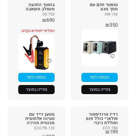
טוסטר חכם עם
בוסטר התנעה
מסך מגע
משולב משאבה
DS 750
DM-150
₪
690
₪
350
המלאי יתחדש בקרוב
הוספה לסל
הוספה לסל
צפייה במוצר
צפייה במוצר
רדיו טרנזיסטור
מטען נייד עם
סולארי כולל פנס
טעינה אלחוטית
וסוללת גיבוי
מגנטית מהירה
ECO PB-120
ECO 780
₪
199