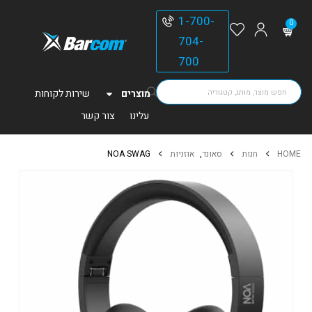
1-700-
0
704-
700
מוצרים
שירות לקוחות
עלינו
צור קשר
HOME
חנות
סאונד
,
אוזניות
NOA SWAG