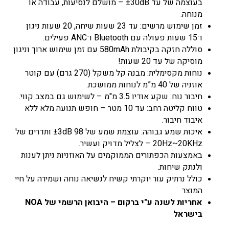
בעוצמה של עד ±30dB – מושלם לנסיעות, עבודה או
מנוחה.
זמן שימוש מרשים: עד 23 שעות שיחה, 20 שעות ניגון
ו־15 שעות פעולה עם Bluetooth ו־ANC פעילים.
סוללה חזקה בקיבולת 580mAh עם זמן שימוש ארוך וניגון
מוסיקה של עד 20 שעות!
נוחות מקסימלית: מבנה קל משקל (270 גרם) עם קוטר
אוזניה של 40 מ”מ לנוחות ממושכת.
חיבור נוח: שקע אודיו 3.5 מ"מ – לשימוש גם במצב קווי.
טווח קליטה רחב: עד 10 מטר – חופש תנועה מלא ללא
איבוד חיבור.
איכות שמע גבוהה: עוצמת שמע של ±3dB 98 ותדרים של
20Hz~20KHz – לצליל מדויק ועשיר.
באמצעות הכפתורים הממוקמים על האוזניות ניתן לענות
ולנתק שיחות.
כולל נרתיק עור יוקרתי קשיח לנשיאה נוחה ושמירה על חיי
המוצר
אחריות לשנה ע"י ברקום – היבואן הרשמי של
NOA
בישראל