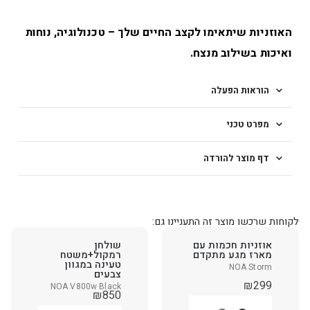
האוזניות שיתאימו לקצב החיים שלך – טכנולוגיה, נוחות
ואיכות בשילוב מנצח.
הוראות הפעלה
מפרט טכני
דף מוצר להורדה
לקוחות שרכשו מוצר זה התעניינו גם:
אוזניות חכמות עם
שולחן
מארז מגע מתקדם
רמקול+משטח
טעינה במגוון
NOA Storm
צבעים
₪
299
NOA V800w Black
₪
850