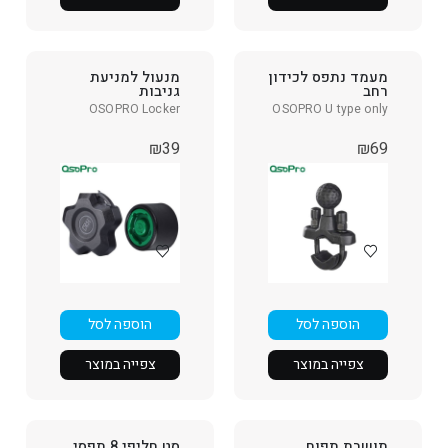
מעמד נתפס לכידון
מנעול למניעת
רחב
גניבות
OSOPRO Locker
OSOPRO U type only
₪
39
₪
69
הוספה לסל
הוספה לסל
צפייה במוצר
צפייה במוצר
תושבת תפוח
סט חליפי 8 תפסי