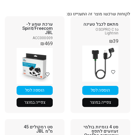
לקוחות שרכשו מוצר זה התעניינו גם:
מתאם לכבל טעינה
ערכת שמע ל-
Spirit/Freecom
OSOPRO C to
JBL
Lightnin
ACC000009
₪
39
₪
469
הוספה לסל
הוספה לסל
צפייה במוצר
צפייה במוצר
סט 4 גומיות בולמי
סט רמקולים 45
זעזועים לתפס
מ"מ JBL