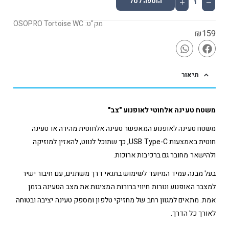
הוספה לסל
מק"ט: OSOPRO Tortoise WC
₪
159
תיאור
משטח טעינה אלחוטי לאופנוע "צב"
משטח טעינה לאופנוע המאפשר טעינה אלחוטית מהירה או טעינה
חוטית באמצעות USB Type-C, כך שתוכל לנווט, להאזין למוזיקה
ולהישאר מחובר גם ברכיבות ארוכות.
בעל מבנה עמיד המיועד לשימוש בתנאי דרך משתנים, עם חיבור ישיר
למצבר האופנוע ונורות חיווי ברורות המציגות את מצב הטעינה בזמן
אמת. מתאים למגוון רחב של מחזיקי טלפון ומספק טעינה יציבה ובטוחה
לאורך כל הדרך.