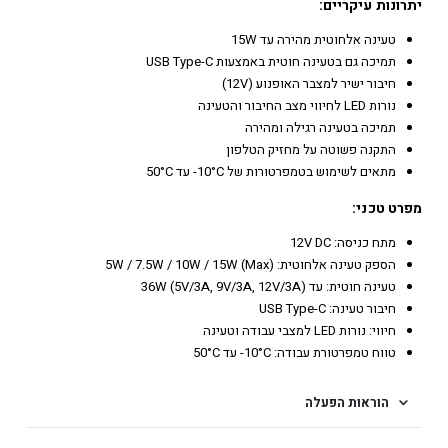
יתרונות עיקריים:
טעינה אלחוטית מהירה עד 15W
תמיכה גם בטעינה חוטית באמצעות USB Type-C
חיבור ישיר למצבר האופנוע (12V)
נורות LED לחיווי מצב החיבור והטעינה
תמיכה בטעינה רגילה ומהירה
התקנה פשוטה על מחזיק הטלפון
מתאים לשימוש בטמפרטורות של 10°C- עד 50°C
מפרט טכני:
מתח כניסה: 12V DC
הספק טעינה אלחוטית: 5W / 7.5W / 10W / 15W (Max)
טעינה חוטית: עד 36W (5V/3A, 9V/3A, 12V/3A)
חיבור טעינה: USB Type-C
חיווי: נורות LED למצבי עבודה וטעינה
טווח טמפרטורת עבודה: ‎10°C- עד ‎50°C
הוראות הפעלה