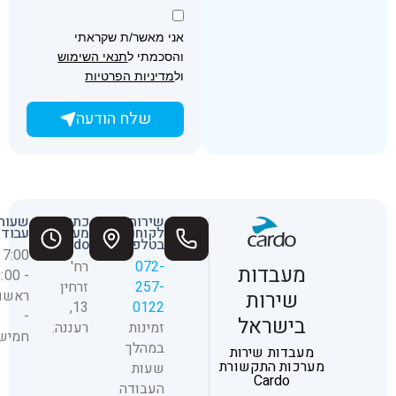
אני מאשר/ת שקראתי
והסכמתי ל
תנאי השימוש
ול
מדיניות הפרטיות
שלח הודעה
שירות
כתובת
שעות
לקוחות
מעבות
עבודה
בטלפון
Cardo
17:00
072-
רח'
מעבדות
- 9:00
257-
זרחין
ראשון
שירות
13,
0122
-
בישראל
זמינות
רעננה.
חמיש
במהלך
מעבדות שירות
מערכות התקשורת
שעות
Cardo
העבודה