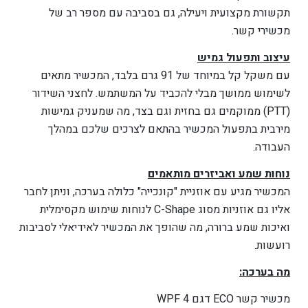
תקשורת מקצועית ויעילה, גם בסביבה עם מספר רב של
מכשירי קשר.
עיצוב ותפעול גמיש
עם משקל קל במיוחד של 91 גרם בלבד, המכשיר מתאים
לשימוש ממושך מבלי להכביד על המשתמש. לחצני השידור
(PTT) ממוקמים גם בחזית וגם בצד, מה שמעניק גמישות
מירבית בתפעול המכשיר בהתאם לצרכים שלכם במהלך
העבודה.
נוחות שמע ואביזרים מותאמים
המכשיר מגיע עם אוזניית "קונכייה" כלולה בערכה, וניתן לחבר
אליו גם אוזניות מסוג C-Shape לנוחות שימוש מקסימלית
ואיכות שמע ברורה, מה שהופך את המכשיר לאידיאלי לסביבות
רועשות.
מה בערכה:
מכשיר קשר ECO דגם WPF 4