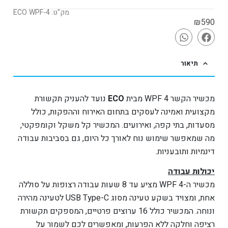
מק"ט: ECO WPF-4
₪
590
תיאור
מכשיר הקשר WPF 4 מבית
ECO
נועד להעניק תקשורת
מקצועית ואמינה לעסקים בתחום האירוח וההפקות, כולל
מסעדות, בתי קפה, ואירועים. המכשיר קל משקל וקומפקטי,
מה שמאפשר שימוש נוח לאורך כל היום, גם בסביבות עבודה
דינמיות ותובעניות.
יכולות עבודה
מכשיר ה-WPF 4 מציע עד 8 שעות עבודה רצופות על סוללה
אחת, ומצויד בשקע טעינה מסוג USB Type-C לטעינה מהירה
ונוחה. המכשיר כולל 16 ערוצים פרטיים, המספקים תקשורת
רציפה וחלקה ללא הפרעות, ומאפשרים לכם לשמור על