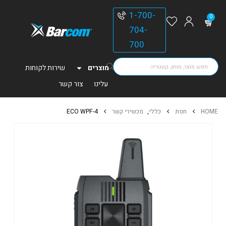
1-700-
0
704-
700
מוצרים
שירות לקוחות
עלינו
צור קשר
HOME
חנות
כללי
,
מכשירי קשר
ECO WPF-4