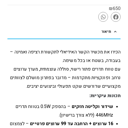
₪
650
תיאור
הכירו את מכשיר הקשר האידיאלי לתקשורת רציפה ואמינה –
בעבודה, בשטח או בכל משימה.
עם טווח תדרים פתור רישוי, סוללה עוצמתית, מערך ערוצים
נרחב ופונקציות מתקדמות – מדובר בפתרון מושלם לצוותים
מקצועיים שדורשים שקט תפעולי וביצועים יציבים.
תכונות עיקריות:
שידור וקליטה חזקים
– בהספק 0.5W בטווח תדרים
446MHz (ללא צורך ברישיון).
16 ערוצים + הרחבה עד 99 ערוצים פרטיים
– לצמצום