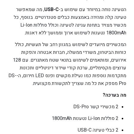
הטעינה נוחה במיוחד עם שימוש ב-
USB-C
, מה שמאפשר
טעינה קלה ומהירה באמצעות כבלים סטנדרטיים. בנוסף, כל
מכשיר מצויד בתחנת עגינה לטעינה וכולל סוללות Li-Ion
1800mAh נטענות לשימוש ארוך וממושך ללא דאגות.
המכשירים מיועדים לשימוש במגוון רחב של תעשיות, כולל
כוחות הביטחון, משרדי ממשלה, חברות אבטחה והפקות
אירועים, ומותאמים לשימוש בתנאי שטח מאתגרים. עם 128
ערוצים מקסימליים, ערכת קודי שידור דיגיטליים ותכונות
מתקדמות נוספות כמו נעילת מקשים ופנס LED חירום, ה-DS-
Pro מספק את כל מה שצריך לתקשורת מקצועית.
מה בערכה?
2 מכשירי קשר DS-Pro
2 סוללות Li-Ion נטענות 1800mAh
2 כבלי טעינה USB-C