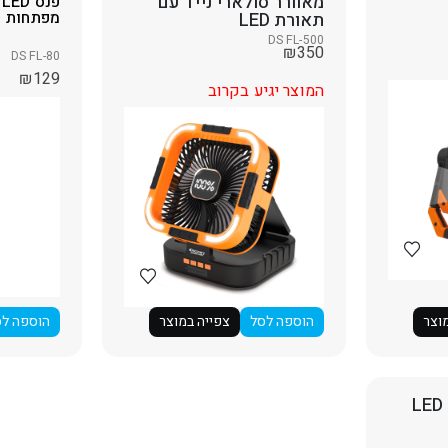
מאוורר סולארי נייד עם
פ
מפתחות
תאורת LED
DS FL-500
₪
350
DS FL-80
₪
129
המוצר יגיע בקרוב
וצר
הוספה לסל
צפייה במוצר
הוספה לס
פנס ראש טקטי עם LED