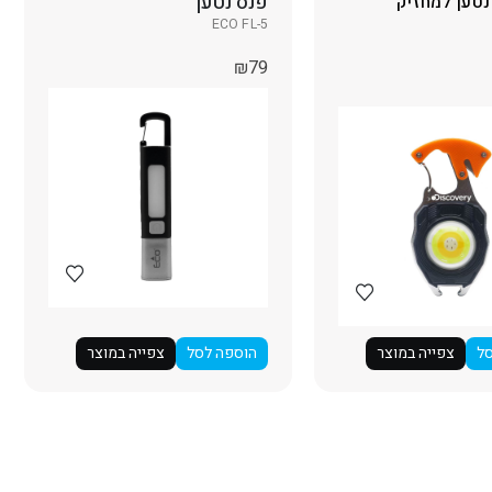
פנס נטען
נס LED נטען למחזיק
ECO FL-5
₪
79
ל
צפייה במוצר
הוספה לסל
צפייה במוצר