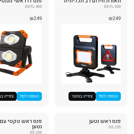
תאורת חירום רב תכליתית
פנס דו ראשי מגנטי
DS FL-400
DS FL-300
₪
249
₪
249
הוספה לסל
צפייה במוצר
הוספה לסל
צפייה במ
פנס ראש נטען
נטען
DS 235
DS 230