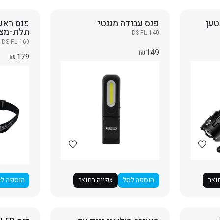
טען
פנס עבודה מגנטי
פנס ראש
תלת-מצב
DS FL-140
DS FL-160
₪
149
₪
179
וצר
הוספה לסל
צפייה במוצר
הוספה לס