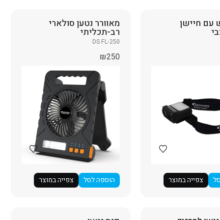
 עם חיישן
מאוורר נטען סולארי
י
רב-תכליתי
DS FL-250
₪
250
ל
צפייה במוצר
הוספה לסל
צפייה במוצר