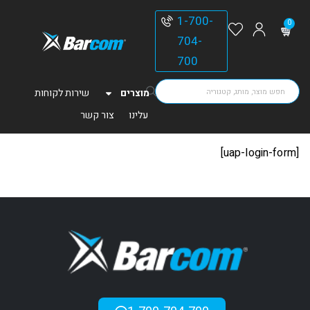
1-700-
0
704-
700
מוצרים
שירות לקוחות
עלינו
צור קשר
[uap-login-form]