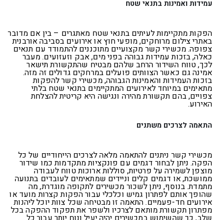
עמידות ואמינות בתנאי שטח
הפקות מתקיימות לעיתים בתנאי שטח מאתגרים – בין אם מדובר
באתרי צילום מרוחקים, מופעי חוץ או אירועים בסביבה אורבנית
צפופה. מכשירי קשר מקצועיים מתוכננים להתמודד עם תנאים
כאלה, בזכות עמידות גבוהה בפני מים, אבק וזעזועים. מעבר
לכך, טווח השידור הרחב שלהם מבטיח שהתקשורת תישאר
אמינה גם כאשר הצוותים פועלים במרחקים גדולים זה מזה.
בזכות העמידות והאמינות הגבוהה, מכשירי קשר להפקות
מתאימים במיוחד לאירועים המתקיימים בתנאי שטח בלתי
צפויים, בהם תקשורת מהירה ונגישה היא קריטית להצלחת
האירוע
.
התאמה לצרכים משתנים
מכשירי קשר ניתנים להתאמה מלאה לצרכים הייחודיים של כל
הפקה. ניתן לבחור דגמים עם פונקציות מתקדמות כמו שידור
מוצפן לשמירה על פרטיות, סוללות ארוכות טווח לעבודה
ממושכת, או דגמים קלים וניידים שמתאימים לעובדים בתנועה
מתמדת. בנוסף, ניתן לשכור מכשירים לתקופה מוגדרת, מה
שהופך אותם לפתרון גמיש וכלכלי עבור הפקות קצרות מועד או
אירועים חד-פעמיים. התאמה זו מבטיחה שכל צוות יוכל ליהנות
מפתרון תקשורת מותאם לצרכיו ולשפר את תפקוד ההפקה בכל
שלב, כך שהשימוש במכשירים יהיה יעיל ונוח יותר עבור כל