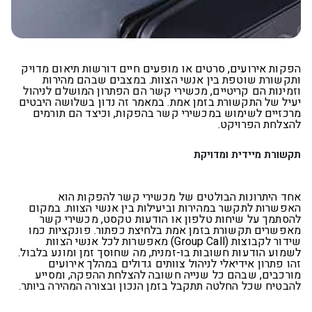
הפקות אירועים, סרטים או מופעים חיים דורשות תיאום מדויק
ותקשורת שוטפת בין אנשי הצוות. במצבים שבהם מהירות
וזמינות הם קריטיים, מכשירי קשר הם הפתרון המושלם לניהול
יעיל של התקשורת בזמן אמת. במאמר זה נדון בשלושה היבטים
מרכזיים לשימוש במכשירי קשר בהפקות, וכיצד הם תורמים
להצלחת הפרויקט
.
תקשורת מיידית ומדויקת
אחד היתרונות הבולטים של מכשירי קשר להפקות הוא
האפשרות לתקשר במהירות וביעילות בין אנשי הצוות. במקום
להסתמך על שיחות טלפון או הודעות טקסט, מכשירי קשר
מאפשרים תקשורת בזמן אמת בלחיצת כפתור. פונקציות כמו
שידור לקבוצות
(Group Call)
מאפשרות לכל אנשי הצוות
לשמוע הודעות חשובות בו-זמנית, מה שחוסך זמן ומונע בלבול.
זהו פתרון אידיאלי לניהול צוותים גדולים במהלך אירועים
מורכבים, שבהם כל שנייה חשובה להצלחת ההפקה, ומסייע
להבטיח שכל החלטה תתקבל בזמן הנכון ובצורה המהירה ביותר
.