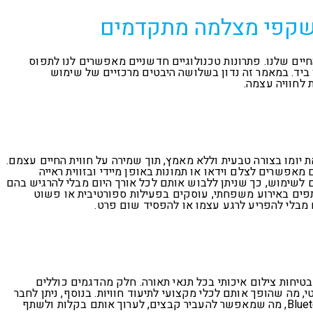
משקפי מצלמה מתקדמים
יים שלנו. פתרונות טכנולוגיים חדשניים מאפשרים לנו לתפוס
 ביד. במאמר זה נדון בשלושה היבטים מרכזיים של שימוש
 לחוויה עצמה
.
יומו בצורה טבעית וללא מאמץ, תוך שמירה על חווית החיים עצמם.
פשרים לצלם וידאו או תמונות באופן מיידי ובזווית ראייה
ם לשימוש, כך שניתן ללבוש אותם לכל אורך היום מבלי להרגיש בהם
פים באירוע משפחתי, עוסקים בפעילות ספורטיבית או פשוט
 מבלי להפריע לרגע עצמו או להפסיד שום פרט
.
חות צילום איכותי בכל תנאי תאורה. חלק מהדגמים כוללים
יטי, מה שהופך אותם לכלי מקצועי לתיעוד חוויות. בנוסף, ניתן לחבר
Blue
, מה שמאפשר להעביר קבצים, לערוך אותם בקלות ולשתף