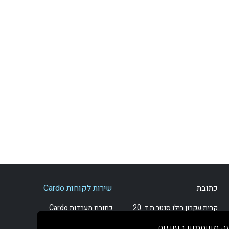
כתובת
שירות לקוחות Cardo
קרית עקרון בילו סנטר ת.ד. 20
כתובת מעבדות Cardo
7695001
רעננה רח' זרחין 13
ה משתמש בעוגיות