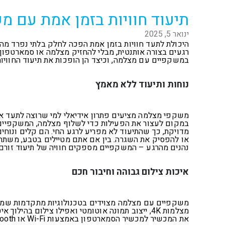
תיעוד חוויות בזמן אמת עם 
ינואר 5, 2025
היכולת לתעד חוויות בזמן אמת הפכה לחלק בלתי נפרד מהח
רגעים בצורה אותנטית, מבלי להחזיק מצלמה או סמארטפון
במשקפיים עם מצלמה, וכיצד הן הופכות את תיעוד החוויות
נוחות ותיעוד ללא מאמץ
משקפי מצלמה מציעים פתרון אידיאלי למי שרוצה לתעד את 
במקום לעצור את הפעילות כדי לשלוף מצלמה, המשקפיים מא
מדויקת, כך שהתיעוד לא מפריע לרגע החי. הם קלים ונוחי
או להפסיק את השגרה. בין אם אתם מטיילים בטבע, משתת
נהנים מהרגע – המשקפיים מספקים חוויה של תיעוד זורם
איכות צילום גבוהה וחיבור חכם
משקפיים עם מצלמה מצוידים בטכנולוגיות מתקדמות שמבטי
מצלמות
K
4, ייצוב תמונה אוטומטי ואפילו צילום בהילוך א
את המכשיר למכשיר הסמארטפון באמצעות
Wi-Fi
או
tooth