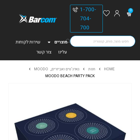
1-700-
0
704-
700
מוצרים
שירות לקוחות
עלינו
צור קשר
HOME
חנות
גאדג'טים ואביזרים
,
MOODO
MOODO BEACH PARTY PACK