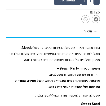
הוספה לסל
₪
125
תיאור
בחרו ממגוון מארזי קפסולות הניחוח האיכותיות של Moodo.
תוכלו לערבב וליצור את הניחוחות האישיים המועדפים שלכם או לבחור
ממגוון שילובים של עשרות ניחוחות ייחודיים באיכות גבוהה.
משפחת ניחוח Beach Party –
דז'ה וו מרגש של תחושות נוסטלגיה.
ארבעת ניחוחות הבסיס מעבירים תחושה של אווירה מעוררת
ומנחמת של ההנאות העתידות לבוא.
קפסולה יעודית למכשיר מודו חשמלי/נטען בלבד.
Sweet Sand –