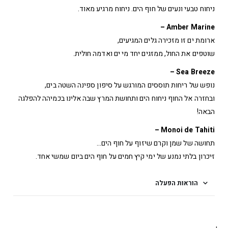
ניחוח טבעי ונעים של חוף הים. ניחוח מרגיע מאוד.
Amber Marine –
ארומת ים זו מזכירה גלים המגיעים,
שוטפים את החול, ממזגים יחד מי ים ואדמה חולית.
Sea Breeze –
נופש של ריחות תוססים המורגש על סיפון ספינה השטה בים,
ובחזרה אל החוף ניחוח הים ותחושת המרץ שבה אלינו בכמיהה להפלגה
הבאה!
Monoi de Tahiti –
תחושה של שמן וקרם שיזוף על חוף הים…
זיכרון בלתי נמנע של ימי קיץ חמים על חוף הים ביום שמשי אחד.
הוראות הפעלה