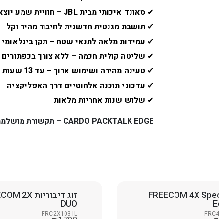
✔
סאונד איכותי מבית JBL – חוויית שמע יוצאת דופן
✔
תושבת מגנטית חדשנית לחיבור מהיר וקל
✔
עמידות מלאה לתנאי שטח – תקן בינלאומי 
✔
שליטה קולית חכמה – ללא צורך בכפתורים
✔
טעינה מהירה ושימוש ארוך – עד 13 שעות דיבור
✔
עדכוני תוכנה אלחוטיים דרך האפליקציה
✔
שלוש שנות אחריות מלאות
CARDO PACKTALK EDGE – תקשורת מושלמת, בטוחה ומהנה לכל רוכב!
FREECOM 4X Speci
זוג דיבוריות 2X
DUO
E
FRC2X103 IL
FRC4