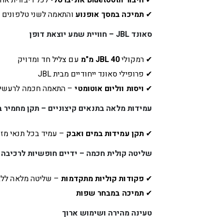
✔
תמיכה במסך אופנוע
והתאמה לשני טלפונים + PS
סאונד JBL – חוויית שמע יוצאת דופן
✔ רמקולי
JBL 40 מ"מ
עם צליל חד ומדויק
✔ פרופילי סאונד ייחודיים מבית JBL
✔
ויסות ווליום אוטומטי
– התאמה חכמה לרעשי 
עמידות מלאה בתנאים קיצוניים – תקן מחמיר ב
✔
תקן עמידות במים ואבק
– עמיד בכל תנאי מזג 
שליטה קולית חכמה – ידיים חופשיות לרכיבה 
✔
פקודות קוליות מתקדמות
– שליטה מלאה ללא 
✔
תמיכה במבחר שפות
טעינה מהירה ושימוש ארוך