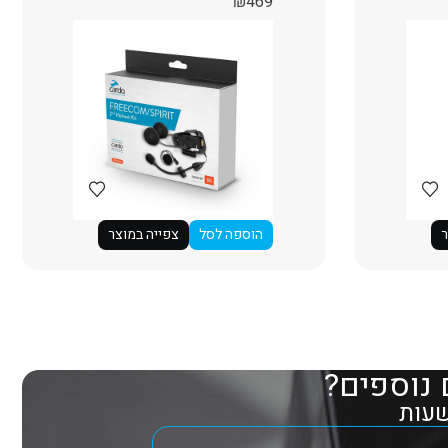
₪
469
ר
הוספה לסל
צפייה במוצר
 נוספים?