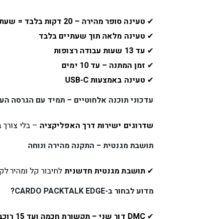
✔
טעינה סופר מהירה – 20 דקות בלבד = שעתיים שימוש!
✔
טעינה מלאה תוך שעתיים בלבד
✔
עד 13 שעות עבודה רצופות
✔
זמן המתנה – עד 10 ימים
✔
טעינה באמצעות USB-C
עדכוני תוכנה אלחוטיים – תמיד עם הגרסה הע
שדרוגים ישירות דרך האפליקציה
– בלי צורך 
תושבת מגנטית – התקנה מהירה ונוחה
✔
תושבת מגנטית חדשנית
לחיבור קל ומהיר לק
מדוע לבחור ב-CARDO PACKTALK EDGE?
✔
DMC דור שני – תקשורת חכמה ועד 15 רוכבים