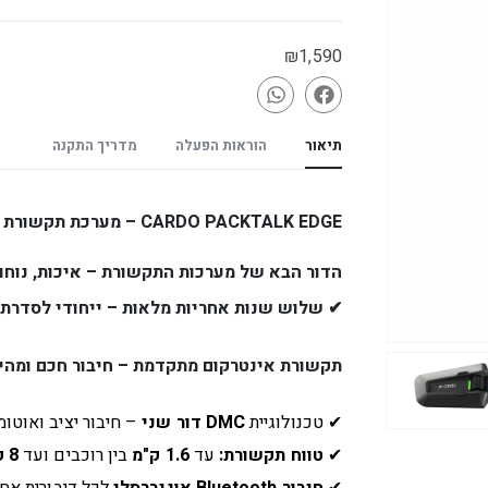
₪
1,590
תיאור
הוראות הפעלה
מדריך התקנה
CARDO PACKTALK EDGE – מערכת תקשורת מתקדמת לרוכבי אופנועים
הדור הבא של מערכות התקשורת – איכות, נוחות
✔
שלוש שנות אחריות מלאות – ייחודי לסדרת EDGE
תקשורת אינטרקום מתקדמת – חיבור חכם ומהי
✔ טכנולוגיית
DMC דור שני
– חיבור יציב ואוטומ
✔
טווח תקשורת:
עד
1.6 ק"מ
בין רוכבים ועד
8 ק"מ
✔
חיבור Bluetooth אוניברסלי
לכל דיבורית אח