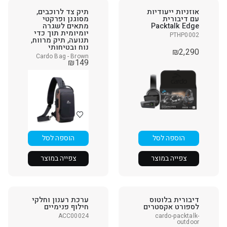
אוזניות ייעודיות
תיק צד לרוכבים,
עם דיבורית
מסוגנן ופרקטי
Packtalk Edge
מתאים לשגרה
יומיומית תוך כדי
PTHP0002
תנועה, תיק מרווח,
נוח ובטיחותי
₪
2,290
Cardo Bag - Brown
₪
149
הוספה לסל
הוספה לסל
צפייה במוצר
צפייה במוצר
דיבורית בלוטוס
ערכת רענון וחלקי
לספורט אקסטרים
חילוף פנימיים
ACC00024
cardo-packtalk-
outdoor