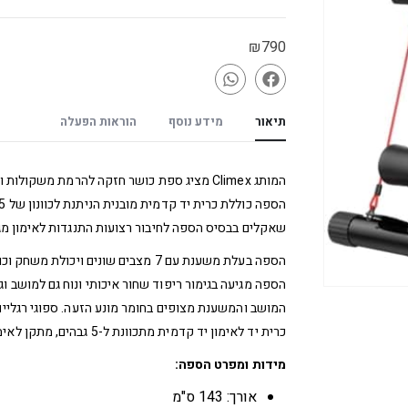
₪
790
תיאור
מידע נוסף
הוראות הפעלה
המותג Climex מציג ספת כושר חזקה להרמת משקולות ולמגוון רחב של תרגילים.
הספה כוללת כרית יד קדמית מובנית הניתנת לכוונון של 5 גבהים שונים.
שאקלים בבסיס הספה לחיבור רצועות התנגדות לאימון מגו
הספה בעלת משענת עם 7 מצבים שונים ויכולת משחק וכוונון עד 180 מעלות.
הספה מגיעה בגימור ריפוד שחור איכותי ונוח גם למושב ו
המושב והמשענת מצופים בחומר מונע הזעה. ספוגי רגליים
כרית יד לאימון יד קדמית מתכוונת ל-5 גבהים, מתקן לאימון רגליים, מתכוונן ל-2 מצבים
מידות ומפרט הספה:
אורך: 143 ס"מ