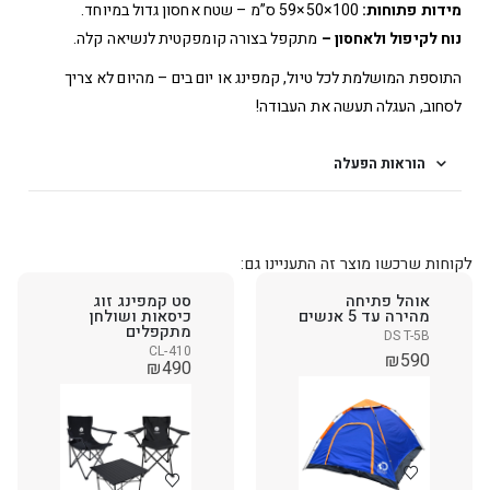
מידות פתוחות:
100×50×59 ס”מ – שטח אחסון גדול במיוחד.
נוח לקיפול ולאחסון –
מתקפל בצורה קומפקטית לנשיאה קלה.
התוספת המושלמת לכל טיול, קמפינג או יום בים – מהיום לא צריך
לסחוב, העגלה תעשה את העבודה!
הוראות הפעלה
לקוחות שרכשו מוצר זה התעניינו גם:
אוהל פתיחה
סט קמפינג זוג
מהירה עד 5 אנשים
כיסאות ושולחן
מתקפלים
DS T-5B
CL-410
₪
590
₪
490