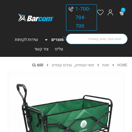
1-700-
0
704-
700
מוצרים
שירות לקוחות
עלינו
צור קשר
HOME
חנות
פנאי וקמפינג
,
עגלות קמפינג
CL 600