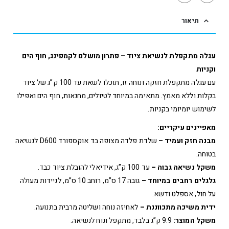
תיאור
עגלה מתקפלת לנשיאת ציוד – פתרון מושלם לקמפינג, חוף הים
וקניות
עם עגלה מתקפלת חזקה ונוחה זו, תוכלו לשאת עד 100 ק”ג של ציוד
בקלות וללא מאמץ. מתאימה במיוחד לטיולים, מחנאות, חוף הים ואפילו
לשימוש יומיומי בקניות.
מאפיינים עיקריים:
מבנה חזק ועמיד –
שלדת פלדה מצופה בד אוקספורד D600 לנשיאה
בטוחה.
משקל נשיאה גבוה –
עד 100 ק”ג, אידיאלי להובלת ציוד כבד.
גלגלים רחבים במיוחד –
גובה 17 ס”מ, רוחב 10 ס”מ, לניידות מעולה
על חול, אספלט ודשא.
ידית משיכה מתכווננת –
לאחיזה נוחה ושליטה מרבית בתנועה.
משקל המוצר:
9.9 ק”ג בלבד, מתקפל ונוח לנשיאה.