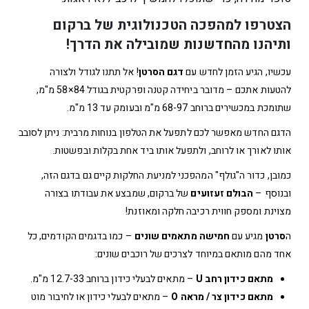
הצטרפו למהפכה הטכנולוגית של ברקום
ותיהנו מהחדשנות שמובילה את הדרך!
עכשיו, הגיע הזמן לחדש עם
דגם הסרטן
! אל תתנו לגודל ולצורה
להטעות אתכם – מדובר ביחידה קטנה ופרקטית בגודל 84×58 מ"מ,
שתומכת במכשירים ברוחב 68-97 מ"מ ובעומק עד 13 מ"מ.
הדגם החדש מאפשר לכם לתפעל את הטלפון בנוחות מרבית: ניתן לסובב
אותו לאורך או לרוחב, ולתפעל אותו ביד אחת בקלות ובפשטות.
כמובן, כדור ה"גולף" המהפכני למניעת החלקות קיים גם בדגם הזה,
ובנוסף –
הבולם זעזועים
של ברקום, שמבצע את עבודתו בצורה
מצוינת ומספק חווית רכיבה חלקה ומאוזנת!
ה
סרטן
מגיע עם
חמישה מתאמים שונים
– כמו בדגמים הקודמים, כל
אחד מהם מותאם במיוחד לצרכים של רוכבים שונים:
מתאם כידון רחב U
– מתאים לבעלי כידון ברוחב 12.7-33 מ"מ.
מתאם כידון צר / מראה O
– מתאים לבעלי כידון או לחיבור מוט