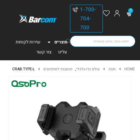
1-700-
0
704-
700
מוצרים
שירות לקוחות
עלינו
צור קשר
HOME
חנות
עולם הדו-גלגלי
,
תושבות לאופנועים
CRAB TYPE-L