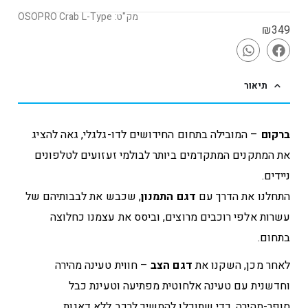
מק"ט: OSOPRO Crab L-Type
₪
349
תיאור
ברקום
– המובילה בתחום החידושים לדו-גלגלי, גאה להציג
את המתקנים המתקדמים ביותר לבולמי זעזועים לטלפונים
ניידים.
התחלנו את הדרך עם
דגם התמנון
, שכבש את לבבותיהם של
עשרות אלפי רוכבים מרוצים, וביסס את עצמנו כחלוצה
בתחום.
לאחר מכן, השקנו את
דגם הצב
– חווית טעינה מהירה
וחדשנית עם טעינה אלחוטית מפתיעה וטעינת כבל
סופר-מהירה, כדי שתוכלו להמשיך לרכב ללא דאגות.