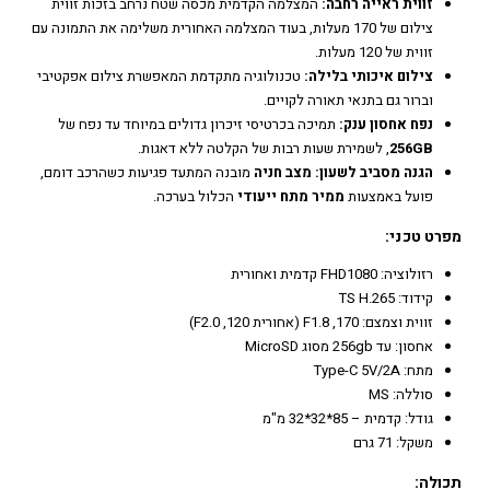
זווית ראייה רחבה:
המצלמה הקדמית מכסה שטח נרחב בזכות זווית
צילום של 170 מעלות, בעוד המצלמה האחורית משלימה את התמונה עם
זווית של 120 מעלות.
צילום איכותי בלילה:
טכנולוגיה מתקדמת המאפשרת צילום אפקטיבי
וברור גם בתנאי תאורה לקויים.
נפח אחסון ענק:
תמיכה בכרטיסי זיכרון גדולים במיוחד עד נפח של
256GB
, לשמירת שעות רבות של הקלטה ללא דאגות.
הגנה מסביב לשעון:
מצב חניה
מובנה המתעד פגיעות כשהרכב דומם,
פועל באמצעות
ממיר מתח ייעודי
הכלול בערכה.
מפרט טכני:
רזולוציה: FHD1080 קדמית ואחורית
קידוד: TS H.265
זווית וצמצם: 170, F1.8 (אחורית 120, F2.0)
אחסון: עד 256gb מסוג MicroSD
מתח: Type-C 5V/2A
סוללה: MS
גודל: קדמית – 85*32*32 מ"מ
משקל: 71 גרם
תכולה: