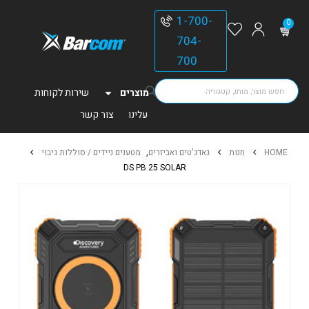
1-700-
0
704-
700
מוצרים
שירות לקוחות
עלינו
צור קשר
HOME
חנות
גאדג'טים ואביזרים
,
מטענים ניידים / סוללות גיבוי
DS PB 25 SOLAR