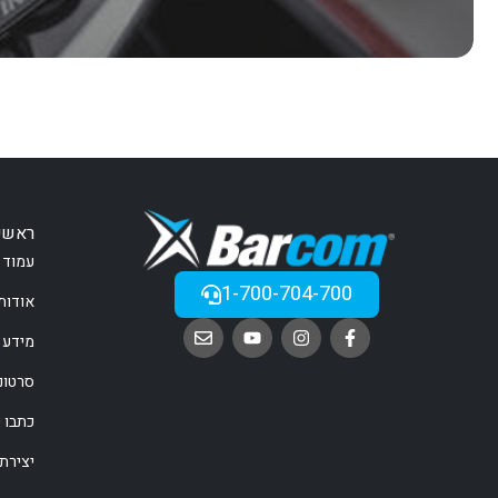
ראשי
עמוד 
1-700-704-700
אודות
מידע 
סרטונ
כתבו ע
יצירת