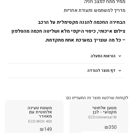
ממיר מתח למצב חניה
מדריך למשתמש ותעודת אחריות
הבחירה החכמה להגנה מקסימלית על הרכב
צילום איכותי, כיסוי היקפי מלא ושליטה חכמה מהטלפון
– כל מה שצריך במערכת אחת מתקדמת.
הוראות הפעלה
דף מוצר להורדה
לקוחות שרכשו מוצר זה התעניינו גם:
מטען אלחוטי
משטח טעינה
מקצועי - לבן
אלחוטית עם
מאוורר
ECO-Universal W
ECO-WCH 400
₪
350
₪
149