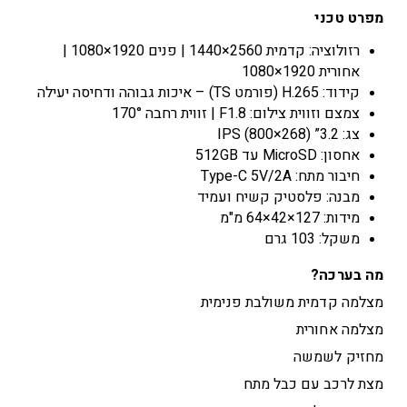
מפרט טכני
רזולוציה: קדמית 2560×1440 | פנים 1920×1080 |
אחורית 1920×1080
קידוד: H.265 (פורמט TS) – איכות גבוהה ודחיסה יעילה
צמצם וזווית צילום: F1.8 | זווית רחבה 170°
צג: 3.2” IPS (800×268)
אחסון: MicroSD עד 512GB
חיבור מתח: Type-C 5V/2A
מבנה: פלסטיק קשיח ועמיד
מידות: 127×42×64 מ"מ
משקל: 103 גרם
מה בערכה?
מצלמה קדמית משולבת פנימית
מצלמה אחורית
מחזיק לשמשה
מצת לרכב עם כבל מתח