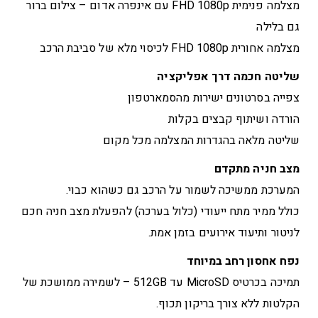
מצלמה פנימית FHD 1080p עם אינפרה אדום – צילום ברור
גם בלילה
מצלמה אחורית FHD 1080p לכיסוי מלא של סביבת הרכב
שליטה חכמה דרך אפליקציה
צפייה בסרטונים ישירות מהסמארטפון
הורדה ושיתוף קבצים בקלות
שליטה מלאה בהגדרות המצלמה מכל מקום
מצב חניה מתקדם
המערכת ממשיכה לשמור על הרכב גם כשהוא כבוי.
כולל ממיר מתח ייעודי (כלול בערכה) להפעלת מצב חניה חכם
לניטור ותיעוד אירועים בזמן אמת.
נפח אחסון רחב במיוחד
תמיכה בכרטיס MicroSD עד 512GB – לשמירה ממושכת של
הקלטות ללא צורך בריקון תכוף.