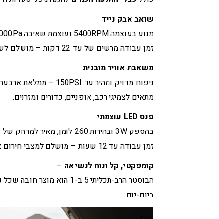
שואב אבק נייד
מנוע בעוצמה ‎5400RPM‎ ועוצמת שאיבה ‎8,000Pa‎ לניקוי יסודי ומהיר של פנים הרכב.
זמן עבודה מרשים של עד ‎22‎ דקות – מושלם לשמירה על ניקיון בכל נסיעה.
משאבת אוויר מובנית
ניפוח מדויק ומהיר עד ‎150PSI‎ – ממלאת ארבעה צמיגים ריקים לחלוטין ל-‎36PSI‎ בתוך כ-9 דקות בלבד!
מתאים לצמיגי רכב, אופניים, כדורים ומזרנים.
פנס LED עוצמתי
בהספק ‎3W‎ ובהירות ‎260‎ לומן, מאיר למרחק של עד ‎100‎ מטרים.
זמן עבודה עד ‎12‎ שעות – מושלם למצבי חירום או עבודה בלילה.
קומפקטי, קל ונוח לנשיאה
–
הבוסטר הרב-תכליתי 5 ב-1 הוא
ביום-יום.