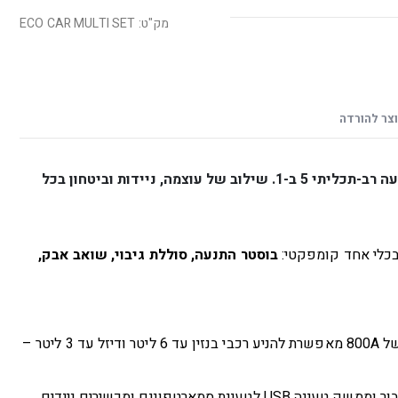
מק"ט: ECO CAR MULTI SET
צר להורדה
בוסטר התנעה רב-תכליתי 5 ב-1. שילוב של עוצמה, ניידות וביטחון בכל
בכלי אחד קומפקטי:
בוסטר התנעה, סוללת גיבוי, שואב אבק,
סוללה חזקה בנפח ‎10,400mAh‎ עם זרם התנעה של ‎800A‎ מאפשרת להניע רכבי בנזין עד ‎6‎ ליטר ודיזל עד ‎3‎ ליטר –
לטעינת סמארטפונים ומכשירים ניידים.