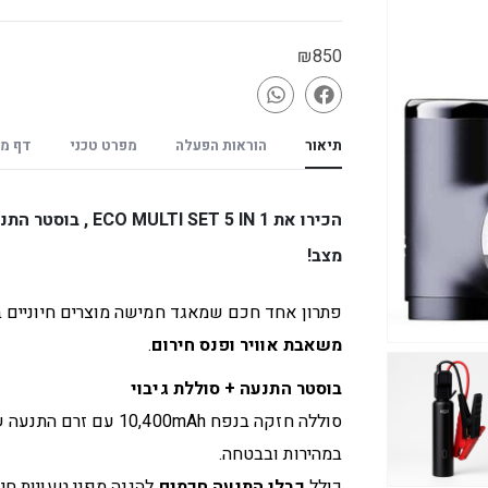
₪
850
תיאור
הוראות הפעלה
מפרט טכני
דף מו
הכירו את ECO MULTI SET 5 IN 1 ,
מצב!
פתרון אחד חכם שמאגד חמישה מוצרים חיוניים 
משאבת אוויר ופנס חירום
.
בוסטר התנעה + סוללת גיבוי
במהירות ובבטחה.
כולל
כבלי התנעה חכמים
להגנה מפני טעויות חיבור וממשק טעינה ‎USB‎ 