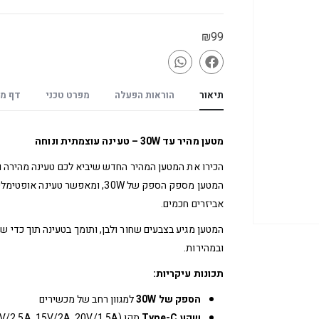
₪
99
תיאור
הוראות הפעלה
מפרט טכני
דף מו
מטען מהיר עד 30W – טעינה עוצמתית ונוחה
הכירו את המטען המהיר החדש שיביא לכם טעינה מהירה וי
המטען מספק הספק של 30W, ומאפש
אביזרים חכמים.
המטען מגיע בצבעים שחור ולבן, ותומך בטעינה תוך כדי שי
ובמהירות.
תכונות עיקריות:
הספק של 30W
למגוון רחב של מכשירים
שקע Type-C
תקן PD 3.0 (5V/3A, 9V/3A, 12V/2.5A, 15V/2A, 20V/1.5A)