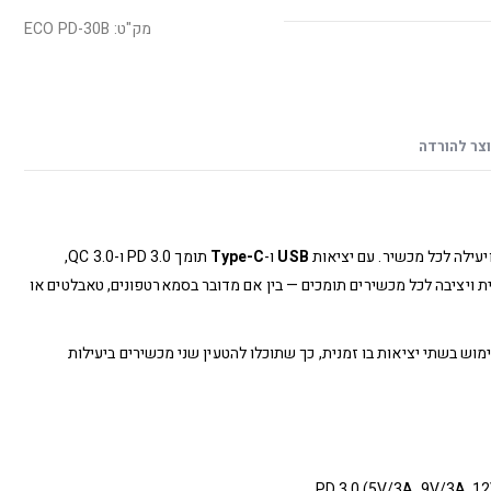
מק"ט: ECO PD-30B
צר להורדה
עילה לכל מכשיר. עם יציאות
USB
ו-
Type-C
תומך PD 3.0 ו-QC 3.0,
ר טעינה אופטימלית ויציבה לכל מכשירים תומכים — בין אם מדובר בסמארטפונים, טאבלטים או
מוש בשתי יציאות בו זמנית, כך שתוכלו להטעין שני מכשירים ביעילות