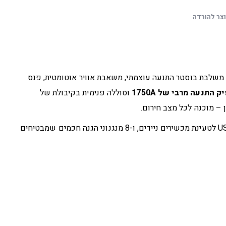
צר להורדה
משלבת בוסטר התנעה עוצמתי, משאבת אוויר אוטומטית, פנס
ק התנעה מרבי של 1750A
וסוללה פנימית בקיבולת של
– מוכנה לכל מצב חירום.
כוללת משאבה עד 150PSI, צג דיגיטלי, חיבורי USB לטעינת מכשירים ניידים, ו-8 מנגנוני הגנה חכמים שמבטיחים