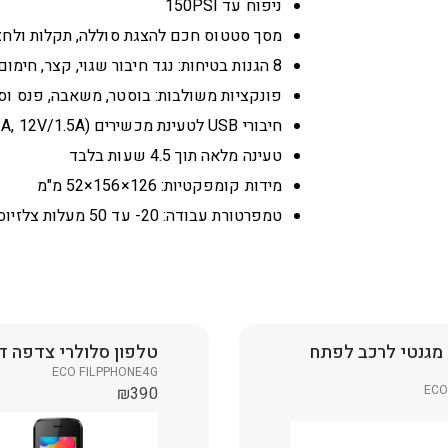
ניפוח עד 150PSI
מסך סטטוס חכם להצגת סוללה, תקלות ולחצ
8 הגנות בטיחות: נגד חיבור שגוי, קצר, חימום יתר, טעינת יתר ועוד
פונקציות משולבות: בוסטר, משאבה, פנס וסו
חיבורי USB לטעינת מכשירים (5V/3A, 9V/2A, 12V/1.5A ועוד)
טעינה מלאה תוך 4.5 שעות בלבד
מידות קומפקטיות: 126×156×52 מ"מ
טמפרטורת עבודה: ‎20- עד 50 מעלות צלזיוס
מגנטי לרכב לפתח
טלפון סלולרי צדפה דור
ECO FILPPHONE4G
ECO
₪
390