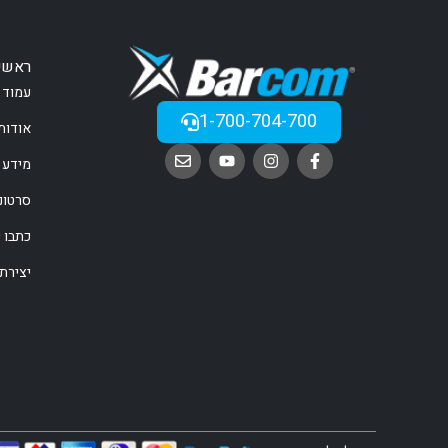
ראשי
עמוד 
1-700-704-700
אודות
מידע 
סרטונ
כתבו ע
יצירת