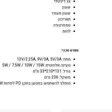
צג דיגיטלי
שעון
שעון מעורר
תאריכון
טמפרטורה
לחות
מפרט טכני:
מתח: 12V/2.25A, 9V/3A, 5V/3A
טעינה אלחוטית: 5W / 7.5W / 10W / 15W
גודל: 131*210*33 מ"מ
משקל: 236 גרם
מומלץ להשתמש במטען בתקן PD לפחות 25W (אינו כלול בערכה)