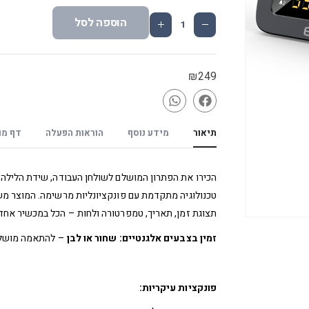
הוספה לסל
₪
249
תיאור
מידע נוסף
הוראות הפעלה
דף מו
הכירו את הפתרון המושלם לשולחן העבודה, שידת הלילה 
טכנולוגיה מתקדמת עם פונקציונליות מרשימה. המוצר משלב
תצוגת זמן, תאריך, טמפרטורה ולחות – הכל במכשיר אחד 
זמין בצבעים אלגנטיים: שחור או לבן
– להתאמה מושלמת
פונקציות עיקריות: