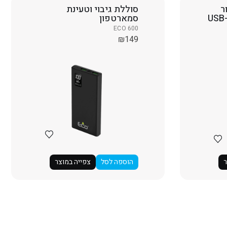
ר
סוללת גיבוי וטעינת
חיבור USB Type-C ל-USB
סמארטפון
ECO 600
₪
149
ר
הוספה לסל
צפייה במוצר