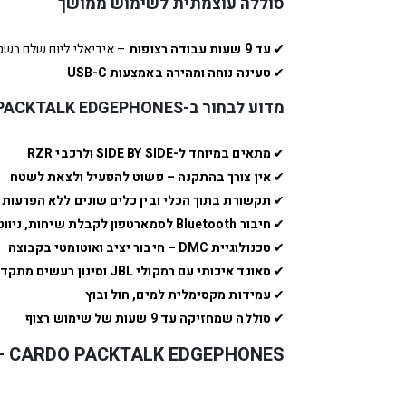
סוללה עוצמתית לשימוש ממושך
✔
עד 9 שעות עבודה רצופות
– אידיאלי ליום שלם בשט
✔
טעינה נוחה ומהירה באמצעות USB-C
מדוע לבחור ב-CARDO PACKTALK EDGEPHONES?
✔
מתאים במיוחד ל-SIDE BY SIDE ולרכבי RZR
✔
אין צורך בהתקנה – פשוט להפעיל ולצאת לשטח
✔
תקשורת בתוך הכלי ובין כלים שונים ללא הפרעות
✔
חיבור Bluetooth לסמארטפון לקבלת שיחות, ניווט ומוזיקה
✔
טכנולוגיית DMC – חיבור יציב ואוטומטי בקבוצה
✔
סאונד איכותי עם רמקולי JBL וסינון רעשים מתקדם
✔
עמידות מקסימלית למים, חול ובוץ
✔
סוללה שמחזיקה עד 9 שעות של שימוש רצוף
CARDO PACKTALK EDGEPHONES – החופש לתקשר בצורה מושלמת, בכל תנאי שטח!