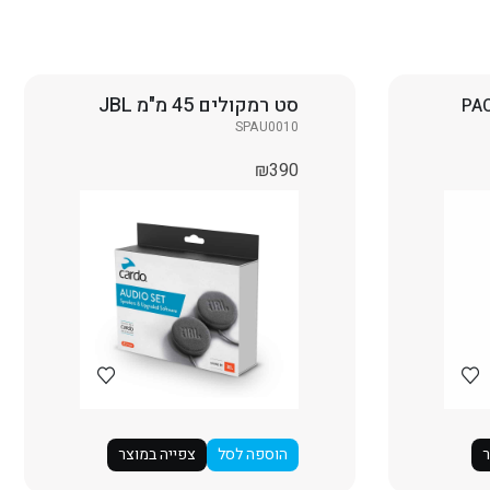
סט רמקולים 45 מ"מ JBL
PA
SPAU0010
₪
390
ר
הוספה לסל
צפייה במוצר