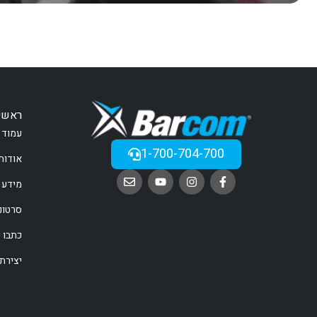
ראשי
עמוד 
1-700-704-700
אודות
מידע 
סרטונ
כתבו ע
יצירת