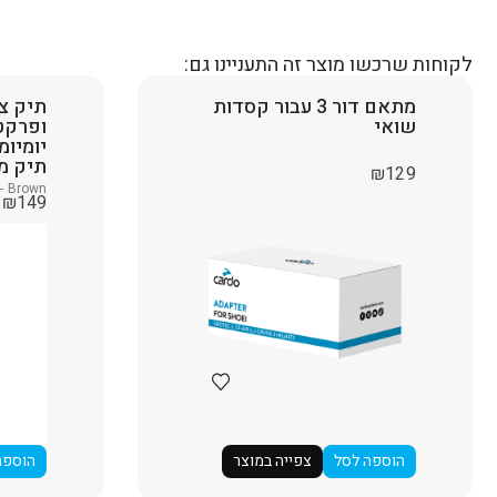
לקוחות שרכשו מוצר זה התעניינו גם:
מתאם דור 3 עבור קסדות
תיק צד
שואי
ופרקט
יומיומ
תיק מר
₪
129
- Brown
₪
149
הוספה לסל
צפייה במוצר
הוספה