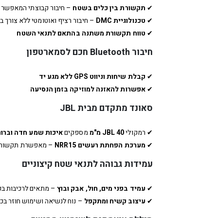
✔
תקשורת בין כלים בשטח
– חיבור קבוצתי המאפשר ת
✔
טכנולוגיית DMC
– חיבור רציף ואוטומטי ללא צורך ב
✔
טווח תקשורת משתנה בהתאם לתנאי השטח
חיבור Bluetooth חכם לסמארטפון
✔
קבלת שיחות וניווט GPS ללא מגע יד
✔
אפשרות להאזנה למוזיקה בזמן הנסיעה
סאונד מתקדם מבית JBL
✔ רמקולי
JBL 40 מ"מ
מספקים
איכות שמע חדה וברור
✔
מערכת הפחתת רעשים NRR15
– מאפשרת תקשורת 
עמידות גבוהה לתנאי שטח קיצוניים
✔
עמיד בפני מים, חול, אבק ובוץ
– מתאים לרכיבות בכל
✔
עיצוב קשיח ומתקפל
– נוח לנשיאה ושימוש חוזר בכל