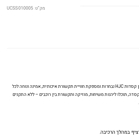
מק"ט: UCSS010005
מערכת התקשורת HJC SPIRIT פותחה במיוחד עבור מגוון קסדות HJC נבחרות ומספקת חוויית תקשורת איכותית, אמינה ונוחה לכל
דה, תוכלו ליהנות משיחות, מוזיקה ותקשורת בין רוכבים – ללא התקנים
ציף במהלך הרכיבה.