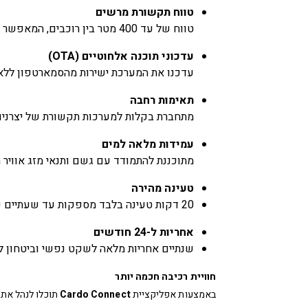
טווח תקשורת מרשים
טווח של עד 400 מטר בין רוכבים, המאפשר תקשורת ברורה גם במרחקים גדולים.
עדכוני תוכנה אלחוטיים (OTA)
עדכנו את המערכת ישירות מהסמארטפון ללא 
תאימות רחבה
מתחברת בקלות למערכות תקשורת של יצרנים מובילים נוספ
עמידות מלאה למים
מתוכננת להתמודד עם גשם ותנאי מזג אוויר 
טעינה מהירה
20 דקות טעינה בלבד מספקות עד שעתיים של זמן שיחה, וטעינה מלאה מתבצעת בתוך כשעתיים.
אחריות ל-24 חודשים
שנתיים אחריות מלאה לשקט נפשי וביטחון לא
חוויית רכיבה חכמה יותר
באמצעות אפליקציית
Cardo Connect
תוכלו לנהל את 