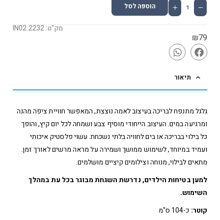
הוספה לסל
מק"ט: IN02.2232
₪
79
תיאור
גלגל מתנפח לבריכה בעיצוב לאמה נוצצת, המאפשר חוויית ציפה מהנה
ומרגיעה במים. העיצוב הייחודי מוסיף צבע ושמחה לכל יום קיץ, והופך
כל בילוי בבריכה או בים לחוויה בלתי נשכחת. עשוי פלסטיק איכותי
ועמיד במיוחד, לשימוש ממושך ושמירה על מראה מרשים לאורך זמן.
מתאים לבילוי, מנוחה וצילומים קיציים מושלמים.
למען בטיחות הילדים, נדרשת השגחת מבוגר בכל עת במהלך
השימוש.
קוטר:
כ-104 ס"מ