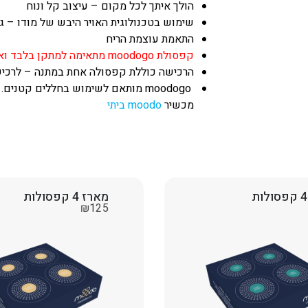
הולך איתך לכל מקום – עיצוב קל ונוח
שימוש בטכנולוגית האויר היבש של מודו – גו
התאמת עוצמת הריח
קפסולת moodogo מתאימה למתקן בלבד ואינה מותאמת למתקנים נוספים
הרכישה כוללת קפסולה אחת במתנה – לרכישת
moodogo מותאם לשימוש בחללים קטני
מכשיר
moodo ביתי
מארז 4 קפסולות
₪
125