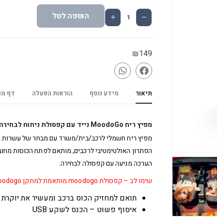
הוספה לסל
₪
149
תיאור
מידע נוסף
הוראות הפעלה
דף מו
מפיץ ריח MoodoGo נייד עם קפסולת ניחוח לבחירה
מפיץ ריח חשמלי לרכב/בית/משרד עם מבחר של עשרות ניחו
הפתרון האולטימטיבי לרכבים, מותאם לפתח הכוסות מחובר עם כבל USB המצורף לערכה ומותאם ל
הערכה מגיעה עם קפסולה לבחירה.
שימו לב – קפסולת moodogo מותאמת למתקן moodogo הנייד בלבד!
תואם למחזיק הכוס ברכב ומעשיר את יוקרת 
איסוף פשוט – הכנס לשקע USB