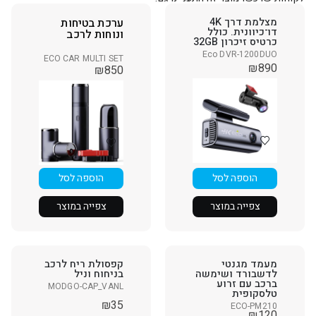
מצלמת דרך 4K
ערכת בטיחות
דו־כיוונית. כולל
ונוחות לרכב
כרטיס זיכרון 32GB
Eco DVR-1200DUO
ECO CAR MULTI SET
₪
890
₪
850
הוספה לסל
הוספה לסל
צפייה במוצר
צפייה במוצר
מעמד מגנטי
קפסולת ריח לרכב
לדשבורד ושימשה
בניחוח וניל
ברכב עם זרוע
MODGO-CAP_VANL
טלסקופית
₪
35
ECO-PM210
₪
120