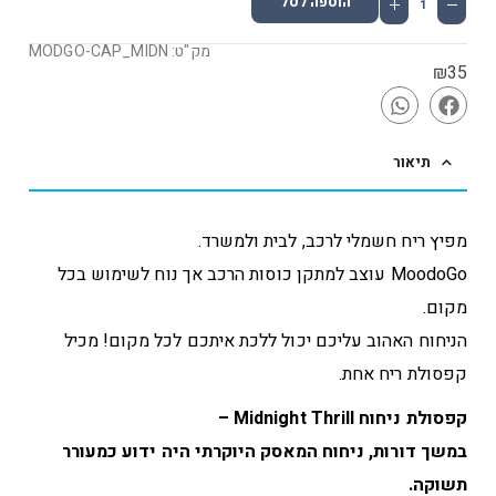
הוספה לסל
מק"ט: MODGO-CAP_MIDN
₪
35
תיאור
מפיץ ריח חשמלי לרכב, לבית ולמשרד.
MoodoGo עוצב למתקן כוסות הרכב אך נוח לשימוש בכל
מקום.
הניחוח האהוב עליכם יכול ללכת איתכם לכל מקום! מכיל
קפסולת ריח אחת.
קפסולת ניחוח Midnight Thrill –
במשך דורות, ניחוח המאסק היוקרתי היה ידוע כמעורר
תשוקה.