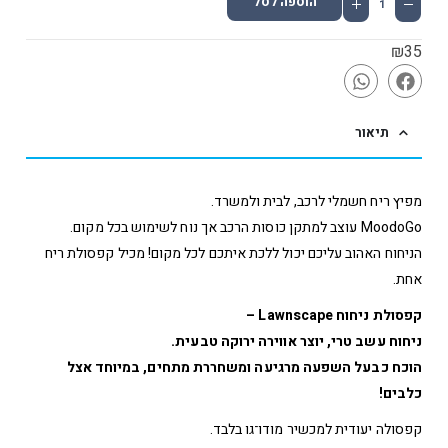
הוספה לסל
₪
35
תיאור
מפיץ ריח חשמלי לרכב, לבית ולמשרד.
MoodoGo עוצב למתקן כוסות הרכב אך נוח לשימוש בכל מקום.
הניחוח האהוב עליכם יכול ללכת איתכם לכל מקום! מכיל קפסולת ריח
אחת.
קפסולת ניחוח Lawnscape –
ניחוח עשב טרי, יוצר אווירה ירוקה טבעית.
הוכח כבעל השפעה מרגיעה ומשחררת מתחים, במיוחד אצל
כלבים!
קפסולה יעודית למכשיר מודו־גו בלבד.