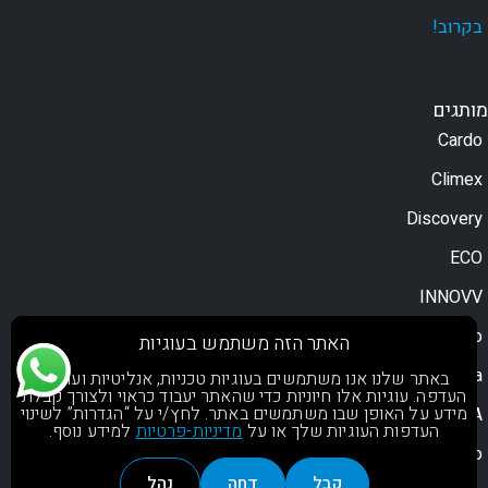
בקרוב!
מותגים
Cardo
Climex
Discovery
ECO
INNOVV
Moodo
האתר הזה משתמש בעוגיות
Motorola
באתר שלנו אנו משתמשים בעוגיות טכניות, אנליטיות ועוגיות
העדפה. עוגיות אלו חיוניות כדי שהאתר יעבוד כראוי ולצורך קבלת
מידע על האופן שבו משתמשים באתר. לחץ/י על “הגדרות” לשינוי
NOA
העדפות העוגיות שלך או על
מדיניות-פרטיות
למידע נוסף.
OsoPro
קבל
דחה
נהל