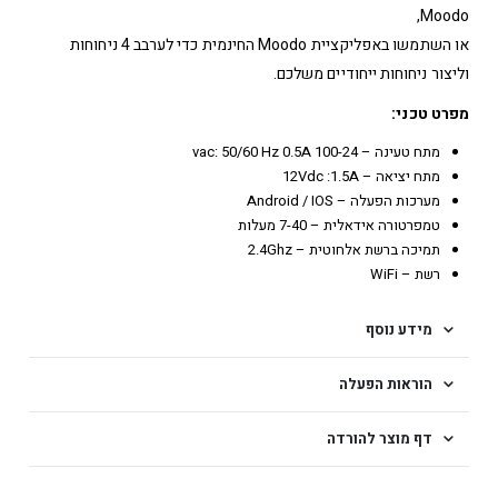
Moodo,
או השתמשו באפליקציית Moodo החינמית כדי לערבב 4 ניחוחות
וליצור ניחוחות ייחודיים משלכם.
מפרט טכני:
מתח טעינה – 100-24 vac: 50/60 Hz 0.5A
מתח יציאה – 12Vdc :1.5A
מערכות הפעלה – Android / IOS
טמפרטורה אידאלית – 7-40 מעלות
תמיכה ברשת אלחוטית – 2.4Ghz
רשת – WiFi
מידע נוסף
הוראות הפעלה
דף מוצר להורדה