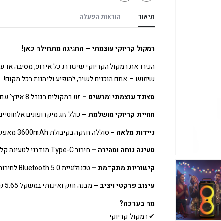
תיאור
הוראות הפעלה
רמקול קריוקי עוצמתי – החגיגה מתחילה כאן!
הכירו את רמקול הקריוקי שישדרג כל אירוע, מסיבה או ער
שימוש – אתם מוכנים לשיר, להופיע וליהנות בכל מקום!
סאונד עוצמתי ומרשים –
זוג רמקולים בגודל 8 אינץ' עם הספק כולל של 40W מספקים צליל חזק, ברור ומלא.
חוויית קריוקי מושלמת –
כולל זוג מיקרופונים אלחוטיי
ניידות מלאה –
סוללה חזקה בקיבולת 3600mAh מאפשרת עד 4 שעות ניגון (בעוצמה בינונית).
טעינה נוחה ומהירה –
חיבור Type-C מודרני לטעינה קלה ומהירה – עד 5 שעות טעינה.
קישוריות מתקדמת –
טכנולוגיית Bluetooth 5.0 לחיבור יציב, מהיר וללא הפרעות לכל מכשיר תומך.
עיצוב פרקטי ויציב –
מבנה חזק ואיכותי במשקל 5.65 ק"ג – אידיאלי לשימוש ביתי או חוץ, עם נוכחות שלא ניתן לפספס.
מה בערכה?
✔ רמקול קריוקי