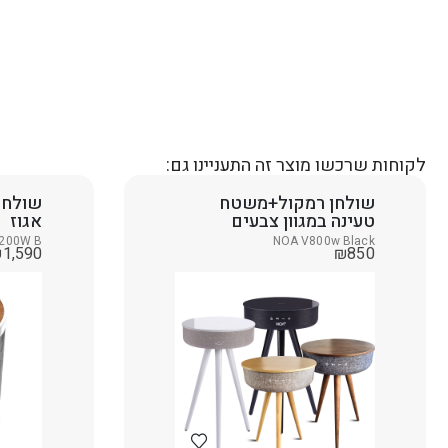
לקוחות שרכשו מוצר זה התעניינו גם:
שולחן רמקול+משטח
טעינה במגוון צבעים
אגוז
200W B
NOA V800w Black
₪
1,590
₪
850