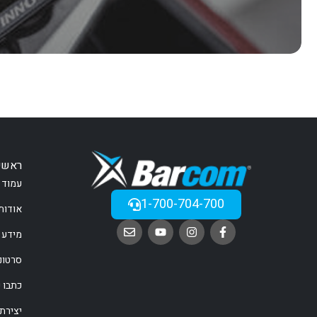
ראשי
עמוד 
1-700-704-700
אודות
מידע 
סרטונ
כתבו ע
יצירת