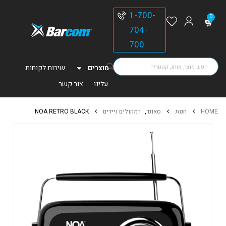
1-700-
0
704-
700
מוצרים
שירות לקוחות
עלינו
צור קשר
HOME
חנות
סאונד
,
רמקולים ניידים
NOA RETRO BLACK