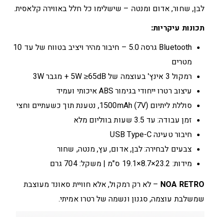
לבן, שחור, אדום ומנטה – שישלימו כל חלל באווירה קלאסית.
תכונות עיקריות:
Bluetooth גרסה 5.0 – חיבור מהיר ויציב בטווח של עד 10
מטרים
רמקול 3 אינץ' בעוצמה של 5W ≥65dB + מגבר 3W
עיצוב רטרו ייחודי בגימור ABS איכותי ועמיד
סוללת ליתיום 1500mAh (7V), נטענת תוך כשעתיים וחצי
זמן עבודה: עד 3.5 שעות בווליום מלא
חיבור טעינה USB Type-C
צבעים לבחירה: לבן, אדום, עץ, מנטה, שחור
מידות: 23.2×8.7×19.1 ס"מ | משקל: 704 גרם
NOA RETRO
– לא רק רמקול, אלא חוויית סאונד מעוצבת
שמשלבת עוצמה, סגנון ונשמה של רטרו אמיתי.