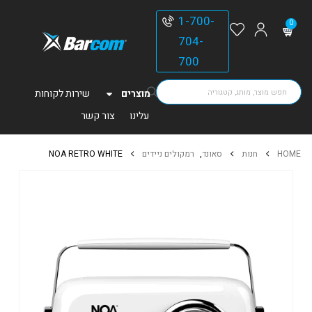
1-700-
0
704-
700
מוצרים
שירות לקוחות
עלינו
צור קשר
HOME
חנות
סאונד
,
רמקולים ניידים
NOA RETRO WHITE