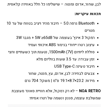
לבן, שחור, אדום ומנטה – שישלימו כל חלל באווירה קלאסית.
תכונות עיקריות:
Bluetooth גרסה 5.0 – חיבור מהיר ויציב בטווח של עד 10
מטרים
רמקול 3 אינץ' בעוצמה של 5W ≥65dB + מגבר 3W
עיצוב רטרו ייחודי בגימור ABS איכותי ועמיד
סוללת ליתיום 1500mAh (7V), נטענת תוך כשעתיים וחצי
זמן עבודה: עד 3.5 שעות בווליום מלא
חיבור טעינה USB Type-C
צבעים לבחירה: לבן, אדום, עץ, מנטה, שחור
מידות: 23.2×8.7×19.1 ס"מ | משקל: 704 גרם
NOA RETRO
– לא רק רמקול, אלא חוויית סאונד מעוצבת
שמשלבת עוצמה, סגנון ונשמה של רטרו אמיתי.