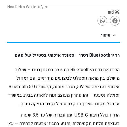
מק"ט: Noa Retro White
₪
299
תיאור
רדיו Bluetooth רטרו – סאונד איכותי בסטייל של פעם
הכירו את רדיו ה-Bluetooth המעוצב בסגנון רטרו – שילוב
מושלם בין מראה נוסטלגי לביצועים מודרניים. עם רמקול
איכותי בעוצמה של 5W, מגבר מובנה, קישורית Bluetooth 5.0
וסוללה נטענת – זהו פתרון מעוצב ונוח להאזנה בבית, במשרד
או בכל מקום שצריך בו קצת סטייל וקצת מוזיקה טובה.
הרדיו כולל חיבור USB-C, זמן עבודה של עד 3.5 שעות
בעוצמת ווליום מקסימלית, ומגיע במגוון צבעים לבחירה – עץ,