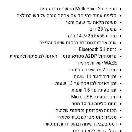
תמיכה בMulti Point 2 מכשירים בו זמנית
קליפס עמיד במיוחד עם אחיזה טובה על דש החולצה
טעינה מלאה עד שעה וחצי
משקל 23 גרם
מידות 55×25.5×14.7 מ"מ
שנה אחריות מחברת ברקום שיווק והפצה
גרסת Bluetooth 5.1
פרוטוקול A2DP סטריאופוני – האזנה למוסיקה ולהנחיות
WAZE ישירות מהנייד
חיבור 2 מכשירים בו זמני
זמן דיבור עד 11 שעות
זמן האזנה למוזיקה עד 13 שעות
זמן טעינה עד 1.5 שעות
חיבור טעינה Micro USB
טווח קליטה עד 10 מטר
תכונות מיקרופון וכפתורי שליטה
סנכרון אוטומטי למכשיר סלולרי
רטט בקבלת שיחה ובהתרחקות ממכשיר
כבל קפיצי ללא קשרים