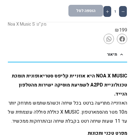
הוספה לסל
מק"ט: Noa X Music S
₪
199
תיאור
NOA X MUSIC היא אוזניית קליפס סטריאופונית תומכת
טכנולוגיית A2PD לשמיעת מוסיקה ישירות מהטלפון
הנייד.
האוזנייה מתריעה ברטט בכל שיחה וכשהמשתמש מתרחק יותר
מ10 מטר מהסמארטפון.
X MUSIC כוללת סוללה עוצמתית של
עד 11 שעות שיחה רטט בקבלת שיחה ובהתרחקות ממכשיר.
מפרט טכני ותכונות