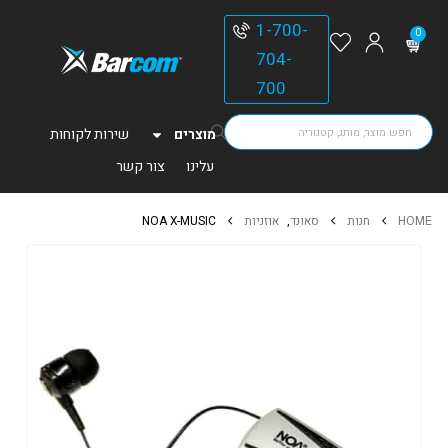
1-700-
0
704-
700
מוצרים
שירות לקוחות
עלינו
צור קשר
HOME
חנות
סאונד
,
אוזניות
NOA X-MUSIC