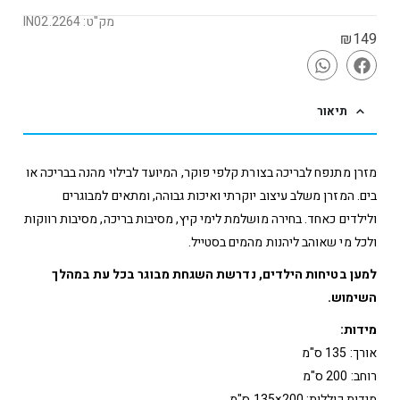
מק"ט: IN02.2264
₪
149
תיאור
מזרן מתנפח לבריכה בצורת קלפי פוקר, המיועד לבילוי מהנה בבריכה או
בים. המזרן משלב עיצוב יוקרתי ואיכות גבוהה, ומתאים למבוגרים
ולילדים כאחד. בחירה מושלמת לימי קיץ, מסיבות בריכה, מסיבות רווקות
ולכל מי שאוהב ליהנות מהמים בסטייל.
למען בטיחות הילדים, נדרשת השגחת מבוגר בכל עת במהלך
השימוש.
מידות:
אורך: 135 ס"מ
רוחב: 200 ס"מ
מידות כוללות: 200×135 ס"מ