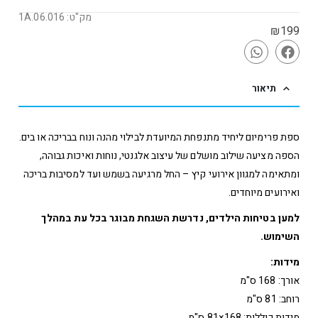
מק"ט: 1A.06.016
₪
199
תיאור
ספת פרימיום ליחיד מתנפחת המיועדת לבילוי מהנה ונוח בבריכה או בים.
הספה מציעה שילוב מושלם של עיצוב אלגנטי, נוחות ואיכות גבוהה,
ומתאימה למגוון אירועי קיץ – החל מרגיעה בשמש ועד למסיבות בריכה
ואירועים מיוחדים.
למען בטיחות הילדים, נדרשת השגחת מבוגר בכל עת במהלך
השימוש.
מידות:
אורך: 168 ס"מ
רוחב: 81 ס"מ
מידות כוללות: 168×81 ס"מ