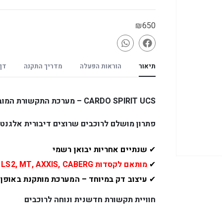
₪
650
תיאור
הוראות הפעלה
מדריך התקנה
דף
CARDO SPIRIT UCS – מערכת התקשורת המובנית החדשנית מבית CARDO
פתרון מושלם לרוכבים שרוצים דיבורית אלגנט
✔
שנתיים אחריות יבואן רשמי
✔
מותאם לקסדות LS2, MT, AXXIS, CABERG – ועתיד להתרחב למותגים נוספים
✔
עיצוב דק במיוחד – המערכת מותקנת באופן
חוויית תקשורת חדשנית ונוחה לרוכבים