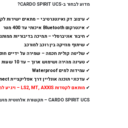
מדוע לבחור ב-CARDO SPIRIT UCS?
✔
עיצוב דק ואינטגרטיבי – מתאים ישירות לק
✔
אינטרקום Bluetooth איכותי עד 400 מטר
✔
חיבור אוניברסלי – תמיכה בדיבוריות ממותג
✔
שיתוף מוזיקה בין רוכב למורכב
✔
שליטה קולית חכמה – שמירה על ידיים חופ
✔
טעינה מהירה ושימוש ארוך – עד 10 שעות דיבור
✔
עמידות למים Waterproof
✔
עדכוני תוכנה אונליין דרך אפליקציית Cardo Connect
✔
מותאם לקסדות LS2, MT, AXXIS – ויגיע למותגים נוספים בעתיד
CARDO SPIRIT UCS – תקשורת אלחוטית מושלמת לכל קסדה, בכל תנאי הדרך!