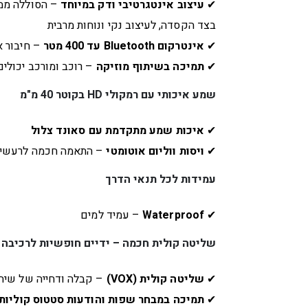
✔
עיצוב אינטגרטיבי ודק במיוחד
– הסוללה ממ
בצד הקסדה, לעיצוב נקי ונוחות מרבית
✔
אינטרקום Bluetooth עד 400 מטר
– חיבור א
✔
תמיכה בשיתוף מוזיקה
– רוכב ומורכב יכולים
שמע איכותי עם רמקולי HD בקוטר 40 מ"מ
✔
איכות שמע מתקדמת עם סאונד צלול
✔
ויסות ווליום אוטומטי
– התאמה חכמה לרעשי 
עמידות לכל תנאי הדרך
✔
Waterproof
– עמיד למים
שליטה קולית חכמה – ידיים חופשיות לרכיבה 
✔
שליטה קולית (VOX)
– קבלה ודחייה של שיחו
✔
תמיכה במבחר שפות והודעות סטטוס קוליות