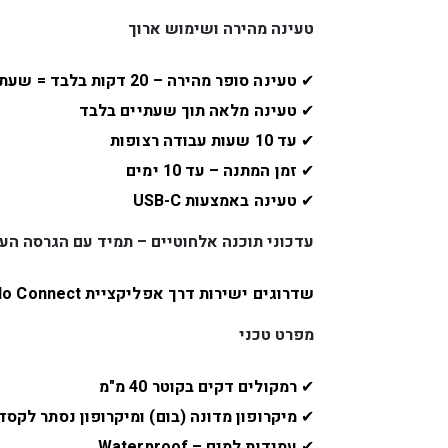
טעינה מהירה ושימוש ארוך
✔
טעינה סופר מהירה – 20 דקות בלבד = שעתיים שימוש!
✔
טעינה מלאה תוך שעתיים בלבד
✔
עד 10 שעות עבודה רצופות
✔
זמן המתנה – עד 10 ימים
✔
טעינה באמצעות USB-C
עדכוני תוכנה אלחוטיים – תמיד עם הגרסה הע
שדרוגים ישירות דרך אפליקציית Cardo Connect
מפרט טכני
✔
רמקולים דקים בקוטר 40 מ"מ
✔
מיקרופון מדונה (בום) ומיקרופון נסתר לקסד
✔
עמידות למים – Waterproof