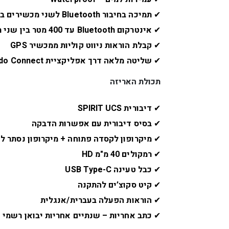
✔
תמיכה בחיבור Bluetooth לשני מכשירים במקביל (סמארטפון + GPS)
✔
אינטרקום Bluetooth עד 400 מטר בין שני רוכבים
✔
קבלת הוראות ניווט קוליות ממכשיר GPS
✔
שליטה מלאה דרך אפליקציית Cardo Connect
תכולת האריזה
✔
דיבורית SPIRIT UCS
✔
בסיס דיבורית עם אפשרות הדבקה
✔
מיקרופון לקסדה פתוחה + מיקרופון נסתר ל
✔
רמקולים 40 מ"מ HD
✔
כבל טעינה USB Type-C
✔
קיט סקוצ’ים להתקנה
✔
הוראות הפעלה בעברית/אנגלית
✔
כתב אחריות – שנתיים אחריות יבואן רשמי