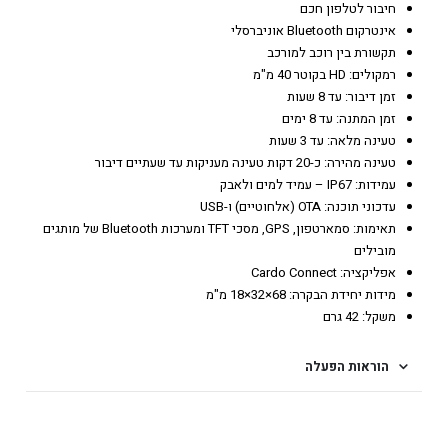
חיבור לטלפון חכם
אינטרקום Bluetooth אוניברסלי
תקשורת בין רוכב למורכב
רמקולים: HD בקוטר 40 מ"מ
זמן דיבור: עד 8 שעות
זמן המתנה: עד 8 ימים
טעינה מלאה: עד 3 שעות
טעינה מהירה: כ-20 דקות טעינה מעניקות עד שעתיים דיבור
עמידות: IP67 – עמיד למים ולאבק
עדכוני תוכנה: OTA (אלחוטיים) ו-USB
תאימות: סמארטפון, GPS, מסכי TFT ומערכות Bluetooth של מותגים
מובילים
אפליקציה: Cardo Connect
מידות יחידת הבקרה: 68×32×18 מ"מ
משקל: 42 גרם
הוראות הפעלה