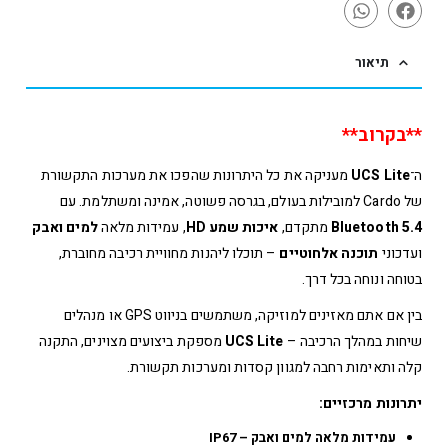
תיאור
**בקרוב**
ה־
UCS Lite
מעניקה את כל היתרונות שהפכו את מערכות התקשורת
של Cardo למובילות בעולם, בגרסה פשוטה, אמינה ומשתלמת. עם
Bluetooth 5.4
מתקדם,
איכות שמע HD
, עמידות מלאה
למים ואבק
ועדכוני
תוכנה אלחוטיים
– תוכלו ליהנות מחוויית רכיבה מחוברת,
בטוחה ונוחה בכל דרך.
בין אם אתם מאזינים למוזיקה, משתמשים בניווט GPS או מנהלים
שיחות במהלך הרכיבה –
UCS Lite
מספקת ביצועים מצוינים, התקנה
קלה ותאימות רחבה למגוון קסדות ומערכות תקשורת.
יתרונות מרכזיים:
עמידות מלאה למים ואבק – IP67