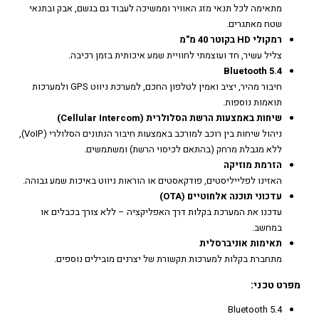
מתאימה לכל תנאי מזג האוויר וממשיכה לעבוד גם בגשם, אבק ובתנאי
שטח מאתגרים.
רמקולי HD בקוטר 40 מ"מ
צליל עשיר, חד ועוצמתי לחוויית שמע איכותית בזמן רכיבה.
Bluetooth 5.4
חיבור מהיר, יציב ואמין לטלפון החכם, למערכת ניווט GPS ולמערכות
תואמות נוספות.
שיחות באמצעות הרשת הסלולרית (Cellular Intercom)
ניהול שיחות בין רוכב למורכב באמצעות חיבור הנתונים הסלולרי (VoIP),
ללא מגבלת מרחק (בהתאם לכיסוי הרשת) ומשתמשים.
הזרמת מוזיקה
האזינו לפלייליסטים, פודקאסטים או הוראות ניווט באיכות שמע גבוהה.
עדכוני תוכנה אלחוטיים (OTA)
עדכנו את המערכת בקלות דרך האפליקציה – ללא צורך בכבלים או
במחשב.
תאימות אוניברסלית
מתחברת בקלות למערכות תקשורת של יצרנים מובילים נוספים.
מפרט טכני:
Bluetooth 5.4