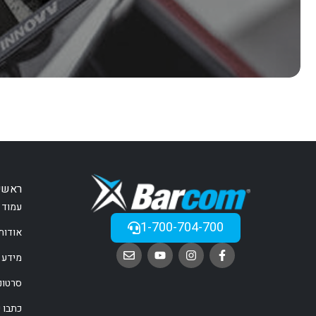
ראשי
עמוד 
1-700-704-700
אודות
מידע 
סרטונ
כתבו ע