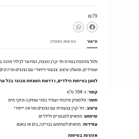
₪
79
תיאור
הוראות הפעלה
גלגל מתנפח בצורת חד-קרן נוצצת, המיועד לבילוי מהנה במ
ועמידים, ומשלב עיצוב צבעוני וייחודי עם נצנצים מרהיבים
למען בטיחות הילדים, נדרשת השגחת מבוגר בכל עת
קוטר:
כ-104 ס"מ
חומר:
פלסטיק איכותי ועמיד בפני שחיקה ונזקי מים
עיצוב:
חד-קרן צבעונית עם נצנצים ומראה ייחודי
שימוש:
מתאים למבוגרים ולילדים
עמידות:
מתאים לשימוש בבריכה, בים או באגם
אזהרות בטיחות