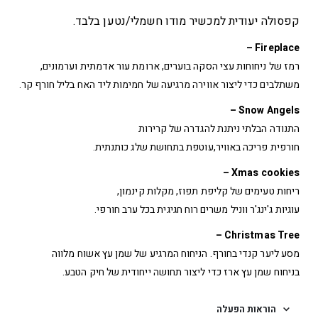
קפסולה יעודית למכשיר מודו חשמלי/נטען בלבד.
Fireplace –
רמז של ניחוחות עצי הסקה בוערים, ארומת עור אדמתית וערמונים,
משתלבים כדי ליצור אווירה מרגיעה של חמימות ליד האח בליל חורף קר.
Snow Angels –
התנודה הבלתי ניתנת להגדרה של קרירות
חורפית פריכה באוויר,עוטפת בתחושת שלג כותנתית.
Xmas cookies –
ריחות טעימים של קליפת תפוז, מקלות קינמון,
עוגיות ג'ינג'ר ווניל משרים רוח חגיגית בכל ערב חורפי.
Christmas Tree –
מסע ליער קנדי בחורף. הניחוח המרגיע של שמן עץ אשוח מלווה
בניחוח שמן עץ ארז כדי ליצור תחושה ייחודית של חיק הטבע.
הוראות הפעלה