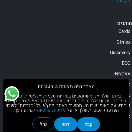
בקרוב!
מותגים
Cardo
Climex
Discovery
ECO
INNOVV
Moodo
האתר הזה משתמש בעוגיות
Motorola
באתר שלנו אנו משתמשים בעוגיות טכניות, אנליטיות ועוגיות
העדפה. עוגיות אלו חיוניות כדי שהאתר יעבוד כראוי ולצורך קבלת
מידע על האופן שבו משתמשים באתר. לחץ/י על “הגדרות” לשינוי
NOA
העדפות העוגיות שלך או על
מדיניות-פרטיות
למידע נוסף.
OsoPro
קבל
דחה
נהל