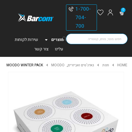
1-700-
0
704-
700
מוצרים
שירות לקוחות
עלינו
צור קשר
HOME
חנות
גאדג'טים ואביזרים
,
MOODO
MOODO WINTER PACK