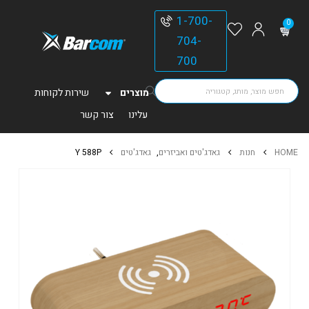
1-700-
0
704-
700
מוצרים
שירות לקוחות
עלינו
צור קשר
HOME
חנות
גאדג'טים ואביזרים
,
גאדג'טים
Y 588P