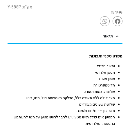
מק"ט: Y-588P
₪
199
תיאור
מפרט טכני ותכונות
עיצוב טרנדי
מטען אלחוטי
שעון מעורר
מד טמפרטורה
שלוש עוצמות תאורה
מצב לילה ללא תאורה כלל, הדלקה באמצעות קול, מגע, רעש
שלושה שעונים מעוררים
תאריכון – יום/חודש/שנה
המטען אינו כולל ראש מטען, יש לחבר לראש מטען על מנת להשתמש
בהטענה האלחוטית